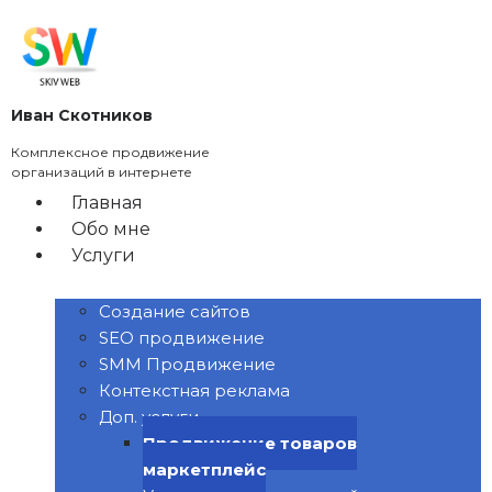
Перейти
к
содержимому
Иван Скотников
Комплексное продвижение
организаций в интернете
Главная
Обо мне
Услуги
Создание сайтов
SEO продвижение
SMM Продвижение
Контекстная реклама
Доп. услуги
Продвижение товаров
маркетплейс