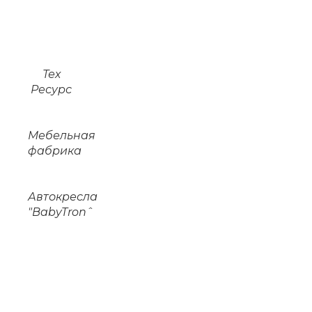
Тех
Ресурс
Мебельная
фабрика
Автокресла
"BabyTronˆ
Заказать продвижение
на маркеплейс